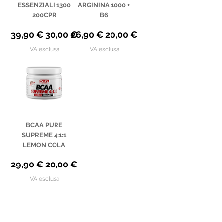
ESSENZIALI 1300
ARGININA 1000 +
200CPR
B6
Prezzo regolare
Prezzo scontato
Prezzo regolare
Prezzo scontato
39,90 €
30,00 €
26,90 €
20,00 €
IVA esclusa
IVA esclusa
BCAA PURE
SUPREME 4:1:1
LEMON COLA
Prezzo regolare
Prezzo scontato
29,90 €
20,00 €
IVA esclusa