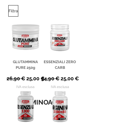
Filtra
GLUTAMMINA
ESSENZIALI ZERO
PURE 250g
CARB
Prezzo regolare
Prezzo scontato
Prezzo regolare
Prezzo scontato
26,90 €
25,00 €
34,90 €
25,00 €
IVA esclusa
IVA esclusa
AMINOACIDI