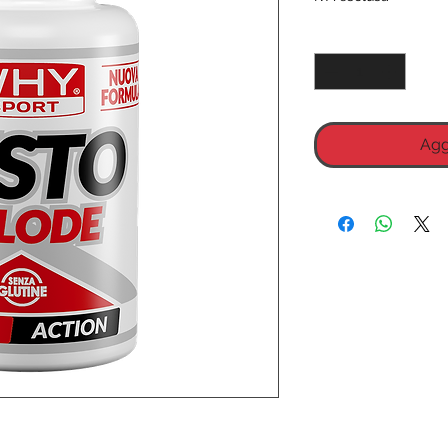
Quantità
*
Agg