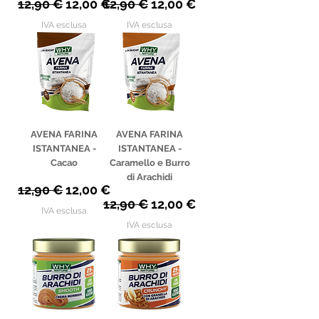
Prezzo regolare
Prezzo scontato
Prezzo regolare
Prezzo scontato
12,90 €
12,00 €
12,90 €
12,00 €
IVA esclusa
IVA esclusa
AVENA FARINA
AVENA FARINA
ISTANTANEA -
ISTANTANEA -
Cacao
Caramello e Burro
di Arachidi
Prezzo regolare
Prezzo scontato
12,90 €
12,00 €
Prezzo regolare
Prezzo scontato
12,90 €
12,00 €
IVA esclusa
IVA esclusa