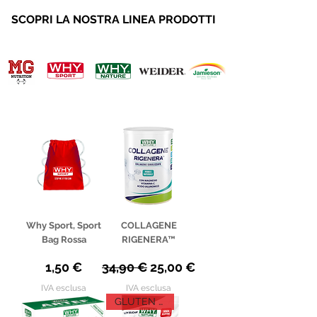
SCOPRI LA NOSTRA LINEA PRODOTTI
Why Sport, Sport
COLLAGENE
Bag Rossa
RIGENERA™
Prezzo
Prezzo regolare
Prezzo scontato
1,50 €
34,90 €
25,00 €
IVA esclusa
IVA esclusa
GLUTEN FREE