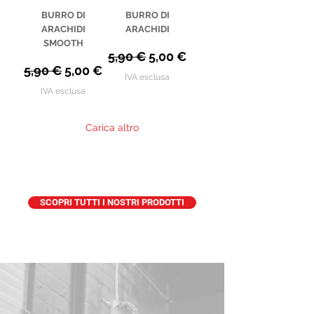
BURRO DI
BURRO DI
ARACHIDI
ARACHIDI
SMOOTH
Prezzo regolare
Prezzo scontato
5,90 €
5,00 €
Prezzo regolare
Prezzo scontato
5,90 €
5,00 €
IVA esclusa
IVA esclusa
Carica altro
SCOPRI TUTTI I NOSTRI PRODOTTI