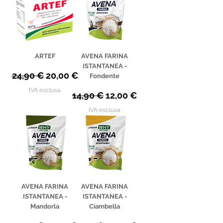
ARTEF
AVENA FARINA
ISTANTANEA -
Prezzo regolare
Prezzo scontato
24,90 €
20,00 €
Fondente
IVA esclusa
Prezzo regolare
Prezzo scontato
14,90 €
12,00 €
IVA esclusa
AVENA FARINA
AVENA FARINA
ISTANTANEA -
ISTANTANEA -
Mandorla
Ciambella